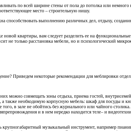
ливать по всей ширине стены от пола до потолка или немного н
соответствующее место – строительную нишу.
на способствовать выполнению различных дел, отдыху, создани
е новой квартиры, вам следует разделить ее на функциональные
исит не только расстановка мебели, но и психологический микро
щение? Приведем некоторые рекомендации для меблировки отдел
 них можно совмещать зоны отдыха, приема гостей, внутрисемей
а также необходимую корпусную мебель: шкаф для посуды и книг,
того, в зале не обойтись без журнального или чайного столика.
емяпрепровождения и в нем нередко находится теле– и видеотехн
ь крупногабаритный музыкальный инструмент, например пианино