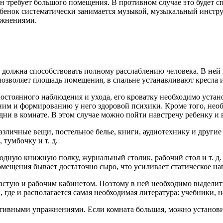
зон требует большого помещения. В противном случае это будет
бенок систематически занимается музыкой, музыкальный инструм
ажнениями.
 должна способствовать полному расслаблению человека. В ней 
 позволяет площадь помещения, в спальне устанавливают кресла и
остоянного наблюдения и ухода, его кроватку необходимо устано
ним и формированию у него здоровой психики. Кроме того, необ
одни в комнате. В этом случае можно пойти навстречу ребенку и 
азличные вещи, постельное белье, книги, аудиотехнику и други
тумбочку и т. д.
одную книжную полку, журнальный столик, рабочий стол и т. д
помещения бывает достаточно сыро, что усиливает статическое н
астую и рабочим кабинетом. Поэтому в ней необходимо выделит
 где и располагается самая необходимая литература: учебники, 
ортивными упражнениями. Если комната большая, можно установ