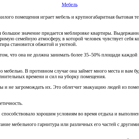
Мебель
жилого помещения играет мебель и крупногабаритная бытовая те
большое значение придается меблировке квартиры. Выдержанная 
торимую семейную атмосферу, в которой человек чувствует себя 
тира становится обжитой и уютной.
том, что она не должна занимать более 35–50% площади каждой к
мебелью. В противном случае она займет много места и вам буд
олнительных времени и сил на уборку помещения.
ы и не загромождать их. Это облегчит эвакуацию людей из поме
етичность.
ы способствовало хорошим условиям во время отдыха и выполне
ание мебельного гарнитура или различных его частей с другими