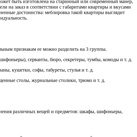
а может быть изготовлена на старинный или современный манер,
ли на заказ в соответствии с габаритами квартиры и вкусами
омненные достоинства: меблировка такой квартиры выглядит
идуальность.
льным признакам ее можно разделить на 3 группы.
ифоньеры), серванты, бюро, секретеры, тумбы, комоды и т. д.
ы, кушетки, софы, табуреты, стулья и т. д.
денные столы, журнальные столики, трюмо и т. д.
анения различных вещей и предметов: шкафы, шифоньеры,