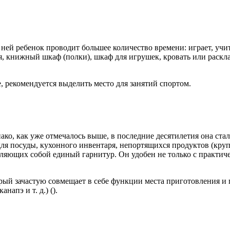
 ней ребенок проводит большее количество времени: играет, учит
я, книжный шкаф (полки), шкаф для игрушек, кровать или раскл
е, рекомендуется выделить место для занятий спортом.
ко, как уже отмечалось выше, в последние десятилетия она стала
ля посуды, кухонного инвентаря, непортящихся продуктов (круп
вляющих собой единый гарнитур. Он удобен не только с практическ
ый зачастую совмещает в себе функции места приготовления и 
апэ и т. д.) ().