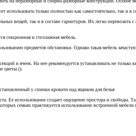
ть на неразборные и сборно-разборные конструкции. Особое мес
т использовать только полностью как самостоятельно, так и в 
ьных вещей, так и в составе гарнитуров. Их легко перевозить с 
ся секционная и стеллажная мебель.
зованию предметов обстановки. Однако такая мебель зачастую в
 секций и ячеек. На нее рекомендуется устанавливать не только 
е цветы ().
установленный у спинки кровати над ящиком для белья
места. Ее использование создает ощущение простора и свободы. 
оторых семьях практикуется использование встроенной мебели в 