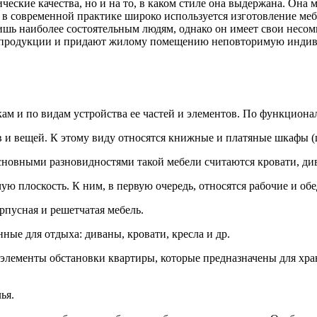
ические качества, но и на то, в каком стиле она выдержана. Он
в современной практике широко используется изготовление мебе
 лишь наиболее состоятельным людям, однако он имеет свои нес
й продукции и придают жилому помещению неповторимую индив
м и по видам устройства ее частей и элементов. По функциона
 и вещей. К этому виду относятся книжные и платяные шкафы (ш
новными разновидностями такой мебели считаются кровати, диван
 плоскость. К ним, в первую очередь, относятся рабочие и обе
рпусная и решетчатая мебель.
ные для отдыха: диваны, кровати, кресла и др.
элементы обстановки квартиры, которые предназначены для хр
ья.