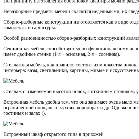
По принципу изготовления обстановку квартиры можно раздели
Неразборные предметы мебели являются неделимыми, их следуе
Сборно-разборные конструкции изготовляются как в виде отдел
комплекты и гарнитуры.
Особой разновидностью сборно-разборных конструкций являет
Секционная мебель способствует многофункциональному исполь
имеет двойные стенки (1-я – основная, 2-я – соседняя).
Стеллажная мебель, как правило, состоит из множества полок,
интерьера: вазы, светильники, картины, живые и искусственны
Стеллаж с изменяемой высотой полок, с откидным столиком, 
Встроенная мебель удобна тем, что она занимает очень мало 
ограниченной площадью: кухнях, коридорах и др. Однако в нек
гостиных и залах ().
Встроенный шкаф открытого типа в прихожей