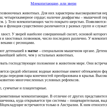
Млекопитающие, или звери
озвоночных животных. Для них характерны высокоразвитая нер
тела; четырехкамерное сердце; наличие диафрагмы – мышечной 
(см. ). Тело млекопитающих часто покрыто шерстью. Появляютс
 и функция существенно различаются у разных групп и служат
 хвост. У зверей наиболее совершенный скелет, основой которог
 и хвостовых позвонков, число последних различно. У млекопи
 веками с ресницами.
ают детенышей в
матке
– специальном мышечном органе. Детен
ьнейшей заботе, чем у остальных животных.
вать господствующее положение в животном мире. Они встреча
ется средой обитания: водные животные имеют обтекаемую фор
среды передняя пара конечностей преобразована в крылья. Высо
 развитию многочисленных условных рефлексов.
е, сумчатые и плацентарные.
римитивные млекопитающие. В отличие от других представителе
кишечника, куда открывается три системы – пищеварительная, вы
Яйцекладущие встречаются только в Австралии. К ним относится 