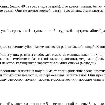
их (около 40 % всех видов зверей). Это крысы, мыши, белки, су
 резцы. Они не имеют корней, растут всю жизнь, стачиваются,
упайя; грызуны: 4 – тушканчик, 5 – сурок, 6 – нутрия; зайцеобр
одное строение зубов, также питаются растительной пищей. К ни
 Резцы у них развиты слабо, зато имеются мощные клыки и хищ
ько семейств: собачьи (собака, волк, лисица), медвежьи (белый 
Для некоторых хищников характерна зимняя спячка (медведи).
обились к жизни в воде и имеют специфические особенности: 
ни только схватывают и, не пережевывая, заглатывают. Они пре
яду относятся тюлени, моржи, морские котики, морские львы и др
ерный медведь; ластоногие: 5 – гренландский тюлень; 6 – морж; 