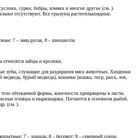
слики, сурки, бобры, хомяки и многие другие (см. ).
 клыки отсутствуют. Все грызуны растительноядные.
азные: 7 – заяц-русак, 8 – шиншилла
м относятся зайцы и кролики.
ные зубы, служащие для раздирания мяса животных. Хищники
медведь, бурый медведь), кошачьи (кошка, тигр, рысь, лев,
тело обтекаемой формы, конечности превращены в ласты.
красные пловцы и ныряльщики. Питаются в основном рыбой.
. (см. ).
копытные: 7 – лошадь; 8 – бегемот; 9 – северный олень;