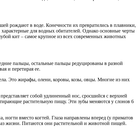
нышей рождают в воде. Конечности их превратились в плавники,
и, характерные для водных обитателей. Однако основные черты
лубой кит – самое крупное из всех современных животных
редние пальцы, остальные пальцы редуцированы в разной
ая и перетирая ее.
ела. Это жирафы, олени, коровы, козы, овцы. Многие из них
представляет собой удлиненный нос, сросшийся с верхней
ретирающие растительную пищу. Эти зубы меняются у слонов 6
а, ногти вместо когтей. Глаза направлены вперед (у приматов
раз жизни. Питаются они растительной и животной пищей.