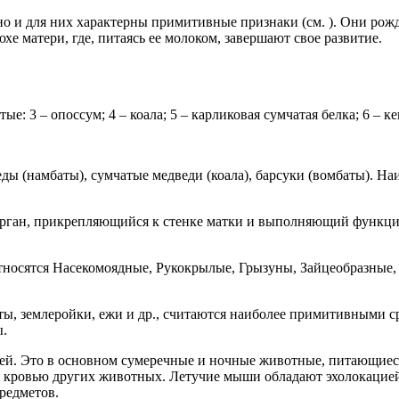
но и для них характерны примитивные признаки (см. ). Они ро
е матери, где, питаясь ее молоком, завершают свое развитие.
е: 3 – опоссум; 4 – коала; 5 – карликовая сумчатая белка; 6 – к
ды (намбаты), сумчатые медведи (коала), барсуки (вомбаты). 
рган, прикрепляющийся к стенке матки и выполняющий функц
тносятся Насекомоядные, Рукокрылые, Грызуны, Зайцеобразные
ты, землеройки, ежи и др., считаются наиболее примитивными с
ы.
ей. Это в основном сумеречные и ночные животные, питающиес
кровью других животных. Летучие мыши обладают эхолокацией. Х
редметов.