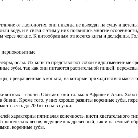
 отличие от ластоногих, они никогда не выходят на сушу и дете
или воду, и в связи с этим у них появились многие особенност
 через легкие. К китообразным относятся киты и дельфины. Го
и парнокопытные.
 зебры, ослы. Их копыта представляют собой видоизмененные с
ные зубы, так как они питаются растительной пищей, пережевыв
цы, превращенные в копыта, на которые приходится вся масса т
ивотных – слоны. Обитают они только в Африке и Азии. Хобот 
 в бивни. Кроме того, у них хорошо развиты коренные зубы, пе
ет съесть до 200 кг сена в сутки.
телей характерны пятипалая конечность, кисти хватательного тип
бтропических лесов, ведущие как древесный, так и наземный об
лыки, коренные зубы.