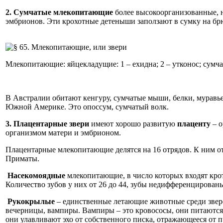
2. Сумчатые млекопитающие
более высокоорганизованные, 
эмбрионов. Эти крохотные детеныши заползают в сумку на брюх
Млекопитающие: яйцекладущие: 1 – ехидна; 2 – утконос; сумчаты
В Австралии обитают кенгуру, сумчатые мыши, белки, муравье
Южной Америке. Это опоссум, сумчатый волк.
3. Плацентарные звери
имеют хорошо развитую
плаценту
– о
организмом матери и эмбрионом.
Плацентарные млекопитающие делятся на 16 отрядов. К ним о
Приматы.
Насекомоядные
млекопитающие, в число которых входят кро
Количество зубов у них от 26 до 44, зубы недифференцирован
Рукокрылые
– единственные летающие животные среди звер
вечерницы, вампиры. Вампиры – это кровососы, они питаются 
они улавливают эхо от собственного писка, отражающееся от п