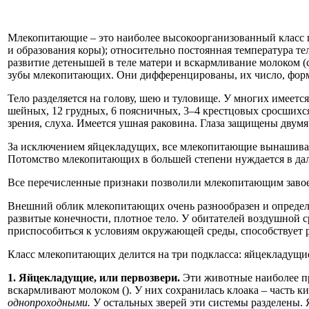
Млекопитающие – это наиболее высокоорганизованный класс п
и образования коры); относительно постоянная температура 
развитие детенышей в теле матери и вскармливание молоком 
зубы млекопитающих. Они дифференцированы, их число, форма
Тело разделяется на голову, шею и туловище. У многих имеется
шейных, 12 грудных, 6 поясничных, 3–4 крестцовых сросшихся
зрения, слуха. Имеется ушная раковина. Глаза защищены двумя
За исключением яйцекладущих, все млекопитающие вынашив
Потомство млекопитающих в большей степени нуждается в дал
Все перечисленные признаки позволили млекопитающим завое
Внешний облик млекопитающих очень разнообразен и определя
развитые конечности, плотное тело. У обитателей воздушной 
приспособиться к условиям окружающей среды, способствует
Класс млекопитающих делится на три подкласса: яйцекладущи
1. Яйцекладущие, или первозвери.
Эти животные наиболее п
вскармливают молоком (). У них сохранилась клоака – часть 
однопроходными.
У остальных зверей эти системы разделены. 