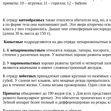
приматы: 10 – игрунка; 11 – горилла; 12 – бабуин
К отряду
китообразных
также относятся обитатели вод, но, в
а по форме тела они напоминают рыб. Эти звери вторично осво
класса у них сохранились. Дышат они атмосферным кислородом
(длина 30 м, масса до 150 т).
Копытные
подразделяются на два отряда: непарнокопытные 
1.
К
непарнокопытным
относятся лошади, тапиры, носороги,
степени у различных видов. У копытных хорошо развиты корен
2.
У
парнокопытных
хорошо развиты третий и четвертый паль
являются жвачными и имеют сложноустроенный желудок.
К отряду
хоботных
принадлежат самые крупные из наземных ж
губой. У слонов нет клыков, зато мощные резцы превратились
раз в течение жизни. Слоны весьма прожорливы. Один слон мож
Приматы
объединяют до 190 видов (см. ). Для всех представи
развито
бинокулярное зрение).
Это обитатели тропических и су
Зубной аппарат более полный и дифференцирован на резцы, к
Различают две группы: полуобезьян и обезьян.