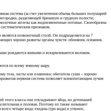
вная система (за счет увеличения объема больших полушарий
перегородки, разделяющей брюшную и грудную полости;
я молочные железы как видоизмененные потовые. Своеобразны
 систематическим признаком.
о является позвоночный столб. Он подразделяется на 7
тающих хорошо развиты органы чувств: обоняния, осязания,
ыши рождаются живыми и вскармливаются молоком.
ются по всему земному шару.
му тела, ласты или плавники; обитатели суши – хорошо
коразвитая нервная система позволяет млекопитающим лучше
й этого класса они откладывают яйца, но детенышей
делительная и половая. Поэтому их также называют
всего четыре вида: ехидны (три вида) и утконос.