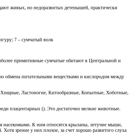
ждают живых, но недоразвитых детенышей, практически
енгуру; 7 – сумчатый волк
Наиболее примитивные сумчатые обитают в Центральной и
ию обмена питательными веществами и кислородом между
, Хищные, Ластоногие, Китообразные, Копытные, Хоботные,
реди плацентарных (). Это достаточно мелкие животные.
я насекомыми. К ним относятся крыланы, летучие мыши,
отя зрение у них плохое, за счет хорошо развитого слуха