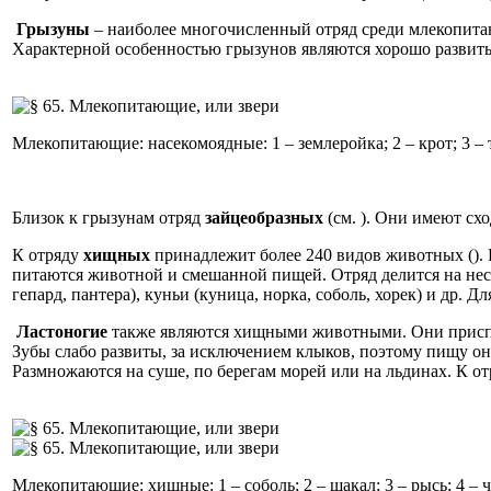
Грызуны
– наиболее многочисленный отряд среди млекопитающ
Характерной особенностью грызунов являются хорошо развитые
Млекопитающие: насекомоядные: 1 – землеройка; 2 – крот; 3 – т
Близок к грызунам отряд
зайцеобразных
(см. ). Они имеют сх
К отряду
хищных
принадлежит более 240 видов животных ().
питаются животной и смешанной пищей. Отряд делится на нескол
гепард, пантера), куньи (куница, норка, соболь, хорек) и др. 
Ластоногие
также являются хищными животными. Они приспос
Зубы слабо развиты, за исключением клыков, поэтому пищу о
Размножаются на суше, по берегам морей или на льдинах. К отр
Млекопитающие: хищные: 1 – соболь; 2 – шакал; 3 – рысь; 4 – ч