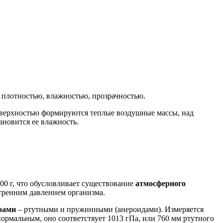
 плотностью, влажностью, прозрачностью.
оверхностью формируются теплые воздушные массы, над
ановится ее влажность.
300 г, что обусловливает существование
атмосферного
утренним давлением организма.
рами
– ртутными и пружинными (анероидами). Измеряется
нормальным, оно соответствует 1013 гПа, или 760 мм ртутного