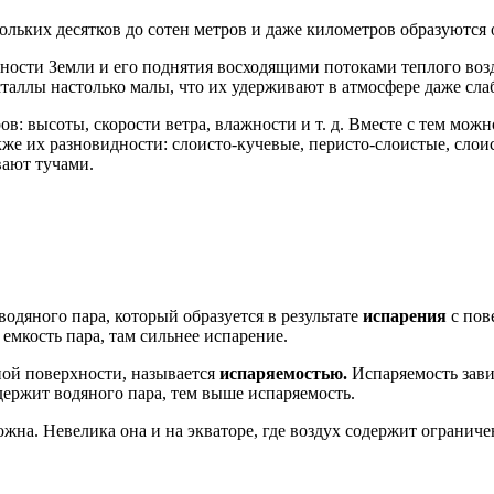
ольких десятков до сотен метров и даже километров образуются 
хности Земли и его поднятия восходящими потоками теплого возд
сталлы настолько малы, что их удерживают в атмосфере даже сла
ов: высоты, скорости ветра, влажности и т. д. Вместе с тем мож
акже их разновидности: слоисто-кучевые, перисто-слоистые, сл
ают тучами.
водяного пара, который образуется в результате
испарения
с пов
емкость пара, там сильнее испарение.
ной поверхности, называется
испаряемостью.
Испаряемость зави
держит водяного пара, тем выше испаряемость.
жна. Невелика она и на экваторе, где воздух содержит огранич