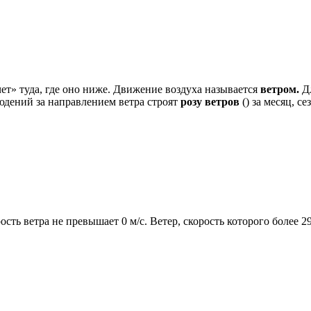
чет» туда, где оно ниже. Движение воздуха называется
ветром.
Д
юдений за направлением ветра строят
розу ветров
() за месяц, с
ость ветра не превышает 0 м/с. Ветер, скорость которого более 2