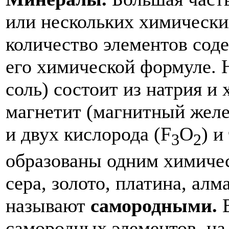
или нескольких химических
количество элементов сод
его химической формуле. 
соль) состоит из натрия и
магнетит (магнитный желез
и двух кислорода (F
O
) и
3
2
образованы одним химичес
сера, золото, платина, алм
называют
самородными.
самородных элементов, на